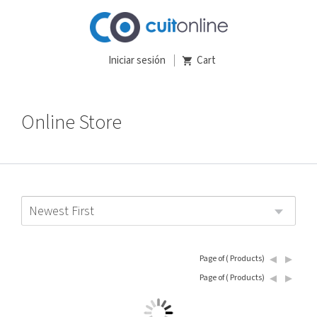
Iniciar sesión
Cart
Online Store
Newest First
Page
of
(
Products)
Page
of
(
Products)