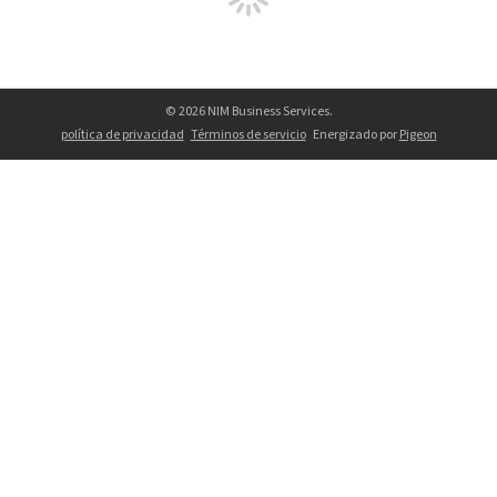
© 2026 NIM Business Services.
política de privacidad
Términos de servicio
Energizado por
Pigeon